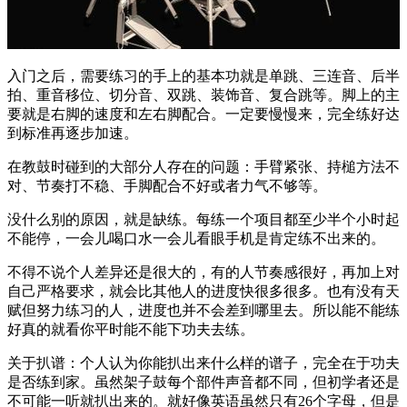
入门之后，需要练习的手上的基本功就是单跳、三连音、后半
拍、重音移位、切分音、双跳、装饰音、复合跳等。脚上的主
要就是右脚的速度和左右脚配合。一定要慢慢来，完全练好达
到标准再逐步加速。
在教鼓时碰到的大部分人存在的问题：手臂紧张、持槌方法不
对、节奏打不稳、手脚配合不好或者力气不够等。
没什么别的原因，就是缺练。每练一个项目都至少半个小时起
不能停，一会儿喝口水一会儿看眼手机是肯定练不出来的。
不得不说个人差异还是很大的，有的人节奏感很好，再加上对
自己严格要求，就会比其他人的进度快很多很多。也有没有天
赋但努力练习的人，进度也并不会差到哪里去。所以能不能练
好真的就看你平时能不能下功夫去练。
关于扒谱：个人认为你能扒出来什么样的谱子，完全在于功夫
是否练到家。虽然架子鼓每个部件声音都不同，但初学者还是
不可能一听就扒出来的。就好像英语虽然只有26个字母，但是