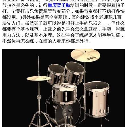
节拍器是必备的，进行
重庆架子鼓
培训的时候一定要跟着拍子
打。毕竟打击乐负责掌管节奏部分，如果节奏都打不稳打多快
都没用。)另外如果是完全零基础，真的建议找个老师花几百
块先入门。虽然架子鼓可以说是很好上手的乐器之一，但什么
都要有个基本规范。上鼓之前先学会怎么拿鼓槌，手腕、脚腕
用力方法，以及基本乐理。这些学会了练起来才能事半功倍，
不然你再怎么练，在懂的人看来你都是外行。