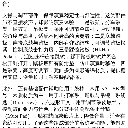
音）。
支撑与调节部件：保障演奏稳定性与舒适性。这类部件
虽不直接发声，却影响演奏体验：一是鼓架，分军鼓
架、嗵鼓架、吊镲架，采用可调节金属杆，通过旋钮固
定角度与高度，适配不同身高的演奏者；二是底鼓踏
板，连接底鼓与踏板，内部有弹簧结构，可调节踏板松
紧，控制底鼓击打力度；三是踩镲踏板（
Hi-Hat
Pedal），通过连杆连接踩镲，踩下踏板时镲片闭合，
松开则打开，踏板底部有防滑垫，防止演奏时移位；四
是鼓凳，高度可调节，凳面多为圆形海绵材质，提供稳
定支撑，避免长时间演奏腰酸背痛。
此外，还有基础配件辅助使用：鼓棒，常用
5A、5B 型
号，木质材质为主，用于击打军鼓、嗵鼓与吊镲；鼓钥
匙（Drum Key），六边形工具，用于调节鼓皮螺丝，
控制鼓面张力与音色；部分鼓手还会配备止音垫
（Mute Pad），贴在鼓面或镲片上，降低音量，适合在
家练习使用。了解这些组成部分的名称与功能，能帮助