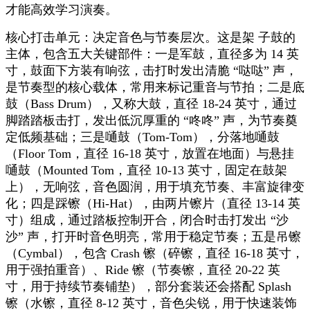
才能高效学习演奏。
核心打击单元：决定音色与节奏层次。这是架 子鼓的
主体，包含五大关键部件：一是军鼓，直径多为
14 英
寸，鼓面下方装有响弦，击打时发出清脆 “哒哒” 声，
是节奏型的核心载体，常用来标记重音与节拍；二是底
鼓（Bass Drum），又称大鼓，直径 18-24 英寸，通过
脚踏踏板击打，发出低沉厚重的 “咚咚” 声，为节奏奠
定低频基础；三是嗵鼓（Tom-Tom），分落地嗵鼓
（Floor Tom，直径 16-18 英寸，放置在地面）与悬挂
嗵鼓（Mounted Tom，直径 10-13 英寸，固定在鼓架
上），无响弦，音色圆润，用于填充节奏、丰富旋律变
化；四是踩镲（Hi-Hat），由两片镲片（直径 13-14 英
寸）组成，通过踏板控制开合，闭合时击打发出 “沙
沙” 声，打开时音色明亮，常用于稳定节奏；五是吊镲
（Cymbal），包含 Crash 镲（碎镲，直径 16-18 英寸，
用于强拍重音）、Ride 镲（节奏镲，直径 20-22 英
寸，用于持续节奏铺垫），部分套装还会搭配 Splash
镲（水镲，直径 8-12 英寸，音色尖锐，用于快速装饰