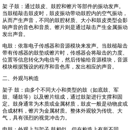
架 子鼓：通过鼓皮、鼓腔和镲片等部件的振动发声。
当鼓槌敲击鼓皮时，鼓皮振动带动鼓腔内的空气振动，
从而产生声音，不同的鼓腔材质、大小和鼓皮类型会影
响声音的音色和音质。镲片则是通过敲击产生金属振动
发出声音。
电鼓：依靠电子传感器和音源模块来发声。当鼓槌敲击
带有传感器的鼓垫或镲片时，传感器会将敲击的力度、
位置等信息转化为电信号，然后传输给音源模块，音源
模块根据预设的程序和音色库，发出相应的声音。
二、外观与构造
架子 鼓：由多个不同大小和类型的鼓（如底鼓、军
鼓、嗵鼓等）以及镲片组成，通过鼓架进行支撑和固
定。鼓身通常为木质或金属材质，鼓皮一般是动物皮或
合成材料，镲片为金属材质。整体外观较为传统、大
气，具有强烈的视觉冲击力。
电鼓：外观上与架子 鼓相似，但在构造上有所不同。