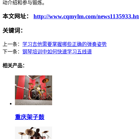
动介绍和参与锻炼。
本文网址：
http://www.cqmylm.com/news1135933.ht
关键词：
上一条：
学习吉他需要掌握哪些正确的弹奏姿势
下一条：
钢琴培训中如何快速学习五线谱
相关产品：
重庆架子鼓