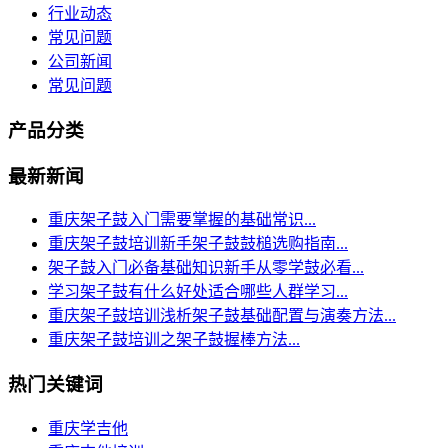
行业动态
常见问题
公司新闻
常见问题
产品分类
最新新闻
重庆架子鼓入门需要掌握的基础常识...
重庆架子鼓培训新手架子鼓鼓槌选购指南...
架子鼓入门必备基础知识新手从零学鼓必看...
学习架子鼓有什么好处适合哪些人群学习...
重庆架子鼓培训浅析架子鼓基础配置与演奏方法...
重庆架子鼓培训之架子鼓握棒方法...
热门关键词
重庆学吉他