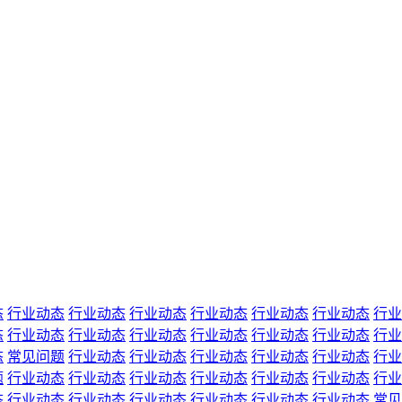
态
行业动态
行业动态
行业动态
行业动态
行业动态
行业动态
行业
态
行业动态
行业动态
行业动态
行业动态
行业动态
行业动态
行业
态
常见问题
行业动态
行业动态
行业动态
行业动态
行业动态
行业
题
行业动态
行业动态
行业动态
行业动态
行业动态
行业动态
行业
态
行业动态
行业动态
行业动态
行业动态
行业动态
行业动态
常见