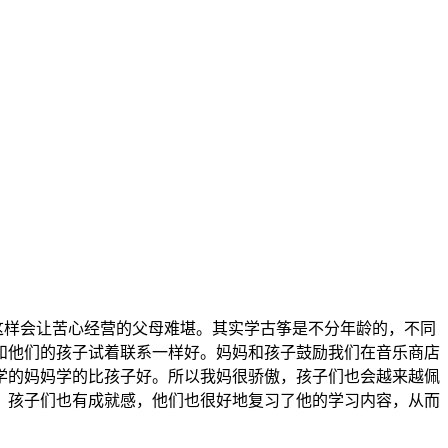
这样会让苦心经营的父母难堪。其实学古筝是不分年龄的，不同
和他们的孩子试着联系一样好。妈妈和孩子鼓励我们在音乐商店
学的妈妈学的比孩子好。所以我妈很骄傲，孩子们也会越来越佩
。孩子们也有成就感，他们也很好地复习了他的学习内容，从而