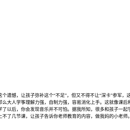
个遗憾，让孩子弥补这个“不足”，但又不得不让“深卡”参军，
那么大人学筝理解力强，自制力强，容易消化上手。这就像课后
学了以后，你会发现音乐并不可怕。据我所知，很多和孩子一起
上不了几节课，让孩子告诉你老师教育的内容，做我妈的小老师