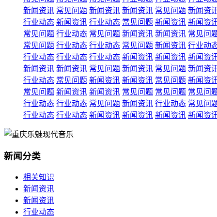
新闻资讯
常见问题
新闻资讯
新闻资讯
常见问题
新闻资
行业动态
新闻资讯
行业动态
常见问题
新闻资讯
新闻资
常见问题
行业动态
常见问题
新闻资讯
新闻资讯
常见问
常见问题
行业动态
行业动态
常见问题
新闻资讯
行业动
行业动态
行业动态
行业动态
新闻资讯
新闻资讯
新闻资
新闻资讯
新闻资讯
常见问题
新闻资讯
常见问题
新闻资
行业动态
常见问题
新闻资讯
新闻资讯
常见问题
新闻资
常见问题
新闻资讯
新闻资讯
常见问题
常见问题
常见问
行业动态
行业动态
常见问题
新闻资讯
行业动态
常见问
行业动态
行业动态
新闻资讯
新闻资讯
新闻资讯
新闻资
新闻分类
相关知识
新闻资讯
新闻资讯
行业动态