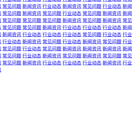
讯
常见问题
新闻资讯
行业动态
新闻资讯
常见问题
行业动态
新闻
讯
常见问题
新闻资讯
常见问题
行业动态
常见问题
新闻资讯
新闻
题
常见问题
常见问题
常见问题
新闻资讯
常见问题
新闻资讯
常见
态
常见问题
常见问题
新闻资讯
行业动态
行业动态
行业动态
新闻
讯
新闻资讯
行业动态
行业动态
行业动态
常见问题
行业动态
行业
讯
行业动态
新闻资讯
常见问题
行业动态
新闻资讯
常见问题
行业
讯
常见问题
行业动态
常见问题
新闻资讯
新闻资讯
新闻资讯
新闻
题
常见问题
行业动态
新闻资讯
常见问题
新闻资讯
常见问题
常见
题
常见问题
新闻资讯
行业动态
行业动态
行业动态
新闻资讯
行业
讯