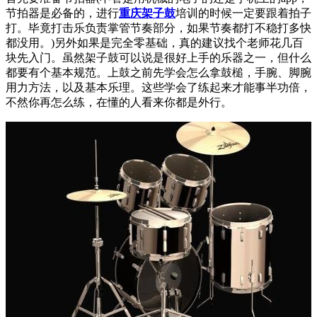
节拍器是必备的，进行
重庆架子鼓
培训的时候一定要跟着拍子
打。毕竟打击乐负责掌管节奏部分，如果节奏都打不稳打多快
都没用。)另外如果是完全零基础，真的建议找个老师花几百
块先入门。虽然架子鼓可以说是很好上手的乐器之一，但什么
都要有个基本规范。上鼓之前先学会怎么拿鼓槌，手腕、脚腕
用力方法，以及基本乐理。这些学会了练起来才能事半功倍，
不然你再怎么练，在懂的人看来你都是外行。