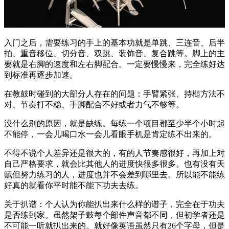
入门之后，需要练习的手上的基本功就是单跳、三连音、后半
拍、重音移位、切分音、双跳、装饰音、复合跳等。脚上的主
要就是右脚的速度和左右脚配合。一定要慢慢来，完全练好达
到标准再逐步加速。
在教鼓时碰到的大部分人存在的问题：手臂紧张、持槌方法不
对、节奏打不稳、手脚配合不好或者力气不够等。
没什么别的原因，就是缺练。每练一个项目都至少半个小时起
不能停，一会儿喝口水一会儿看眼手机是肯定练不出来的。
不得不说个人差异还是很大的，有的人节奏感很好，再加上对
自己严格要求，就会比其他人的进度快很多很多。也有没有天
赋但努力练习的人，进度也并不会差到哪里去。所以能不能练
好真的就看你平时能不能下功夫去练。
关于扒谱：个人认为你能扒出来什么样的谱子，完全在于功夫
是否练到家。虽然架子鼓每个部件声音都不同，但初学者还是
不可能一听就扒出来的。就好像英语虽然只有26个字母，但是