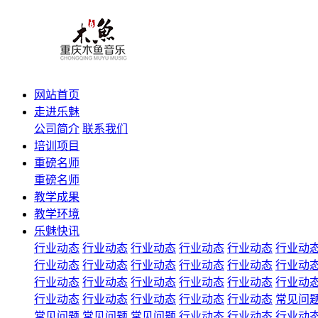
网站首页
走进乐魅
公司简介
联系我们
培训项目
重磅名师
重磅名师
教学成果
教学环境
乐魅快讯
行业动态
行业动态
行业动态
行业动态
行业动态
行业动
行业动态
行业动态
行业动态
行业动态
行业动态
行业动
行业动态
行业动态
行业动态
行业动态
行业动态
行业动
行业动态
行业动态
行业动态
行业动态
行业动态
常见问
常见问题
常见问题
常见问题
行业动态
行业动态
行业动