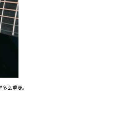
是多么重要。