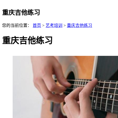
重庆吉他练习
您的当前位置：
首页
>
艺考培训
>
重庆吉他练习
重庆吉他练习