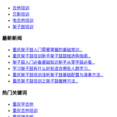
吉他培训
贝斯培训
电吉他培训
架子鼓培训
最新新闻
重庆架子鼓入门需要掌握的基础常识...
重庆架子鼓培训新手架子鼓鼓槌选购指南...
架子鼓入门必备基础知识新手从零学鼓必看...
学习架子鼓有什么好处适合哪些人群学习...
重庆架子鼓培训浅析架子鼓基础配置与演奏方法...
重庆架子鼓培训之架子鼓握棒方法...
热门关键词
重庆学吉他
重庆吉他培训
重庆弹吉他