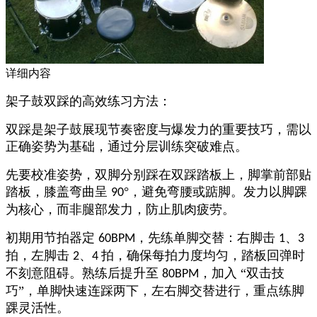
详细内容
架子鼓双踩的高效练习方法
​：
双踩是架子鼓展现节奏密度与爆发力的重要技巧，需以
正确姿势为基础，通过分层训练突破难点。
先要校准姿势，双脚分别踩在双踩踏板上，脚掌前部贴
踏板，膝盖弯曲呈
°，避免弯腰或踮脚。发力以脚踝
90
为核心，而非腿部发力，防止肌肉疲劳。​
初期用节拍器定
，先练单脚交替：右脚击
、
60BPM
1
3
拍，左脚击
、
拍，确保每拍力度均匀，踏板回弹时
2
4
不刻意阻碍。熟练后提升至
，加入 “双击技
80BPM
巧”，单脚快速连踩两下，左右脚交替进行，重点练脚
踝灵活性。​